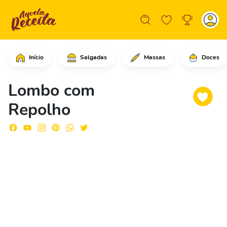
Início
Salgadas
Massas
Doces
Comece cortando a carne de porco em 
Lombo com
Repolho