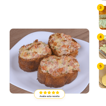
3
4
5
Avalie esta receita