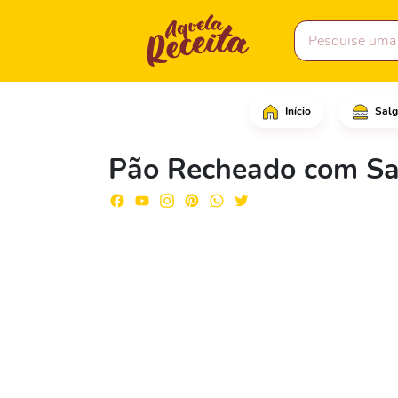
Início
Salg
Em uma frigideira com 
Pão Recheado com Sa