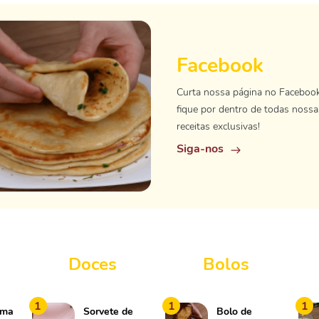
Facebook
Curta nossa página no Faceboo
fique por dentro de todas nossa
receitas exclusivas!
Siga-nos
Doces
Bolos
1
1
1
rma
Sorvete de
Bolo de