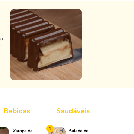
k e
s
Bebidas
Saudáveis
1
Xarope de
Salada de