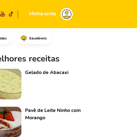
Minha conta
idas
Saudáveis
atias finas com as salsichas n
lhores receitas
Gelado de Abacaxi
Pavê de Leite Ninho com
Morango