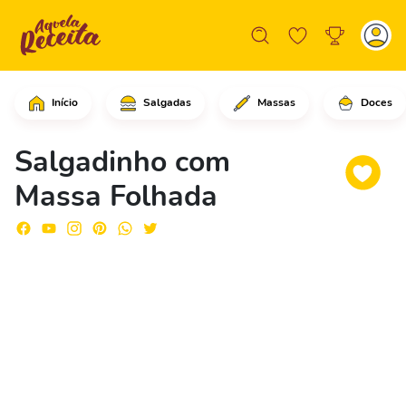
Início
Salgadas
Massas
Doces
Em uma tigela pequena, adicione o ex
Salgadinho com
Massa Folhada