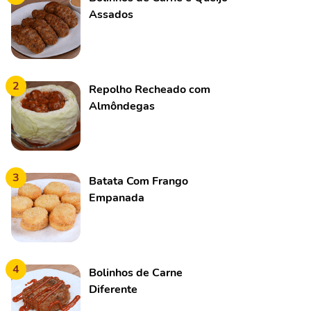
Assados
2
Repolho Recheado com
Almôndegas
3
Batata Com Frango
Empanada
4
Bolinhos de Carne
Diferente