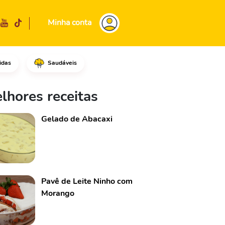
Minha conta
idas
Saudáveis
m um mixer e a bananas congel
lhores receitas
Gelado de Abacaxi
Pavê de Leite Ninho com
Morango