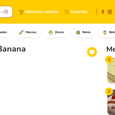
Melhores receitas
Favoritos
adas
Massas
Doces
Bolos
Beb
kiwis descasados em rodelas e
 Banana
Me
1
2