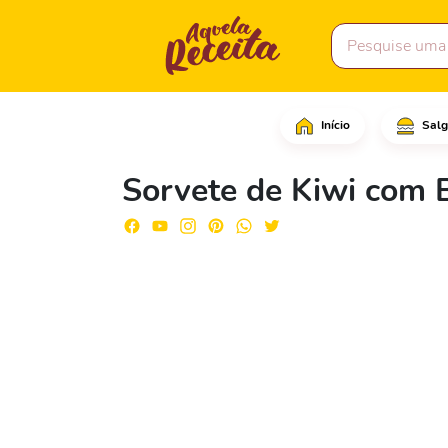
Início
Salg
Comece adicionando os 
Sorvete de Kiwi com