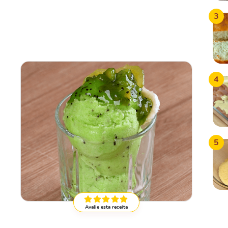
3
4
5
Avalie esta receita