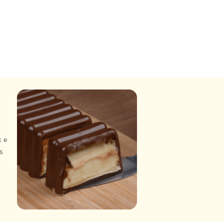
k e
s