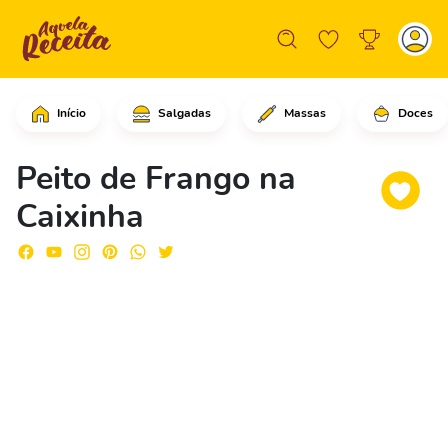
Início
Salgadas
Massas
Doces
Comece cortando umas das partes later
Peito de Frango na
Caixinha