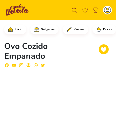
Início
Salgadas
Massas
Doces
Em uma frigideira com água fervendo, 
Ovo Cozido
Empanado