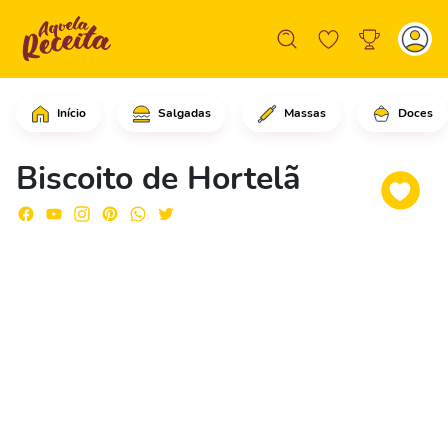
Início
Salgadas
Massas
Doces
Em uma tigela, comece colocando as f
Biscoito de Hortelã