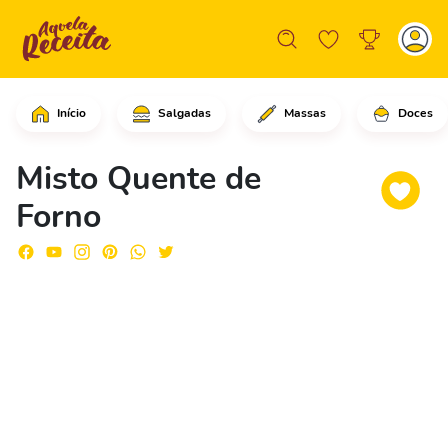
Início
Salgadas
Massas
Doces
Em uma frigideira grande, em fogo méd
Misto Quente de
Forno