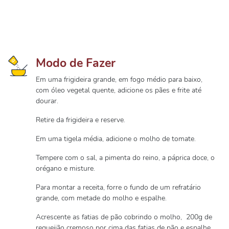
Modo de Fazer
Em uma frigideira grande, em fogo médio para baixo,
com óleo vegetal quente, adicione os pães e frite até
dourar.
Retire da frigideira e reserve.
Em uma tigela média, adicione o molho de tomate.
Tempere com o sal, a pimenta do reino, a páprica doce, o
orégano e misture.
Para montar a receita, forre o fundo de um refratário
grande, com metade do molho e espalhe.
Acrescente as fatias de pão cobrindo o molho, 200g de
requeijão cremoso por cima das fatias de pão e espalhe.