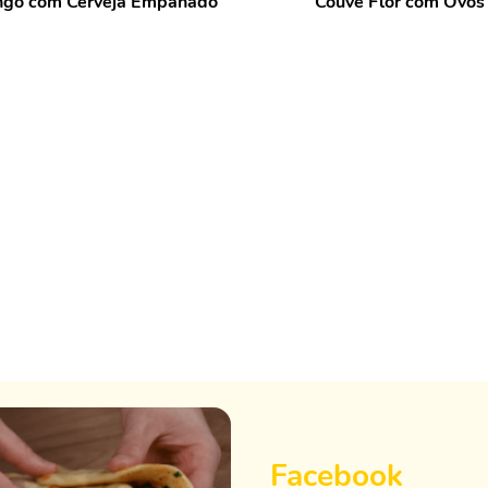
ngo com Cerveja Empanado
Couve Flor com Ovos
Facebook