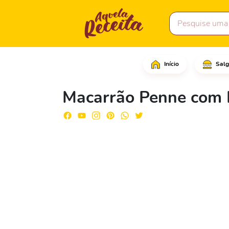
Início
Salg
Comece retirando a pel
Macarrão Penne com 