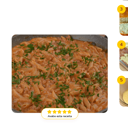
3
4
5
Avalie esta receita