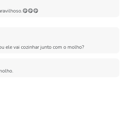
maravilhoso.😋😋😋
ou ele vai cozinhar junto com o molho?
molho.