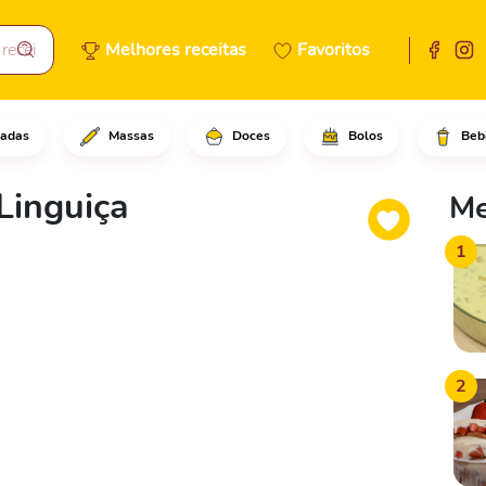
Melhores receitas
Favoritos
adas
Massas
Doces
Bolos
Beb
e dos gomos de linguiça, passe
Linguiça
Me
1
2