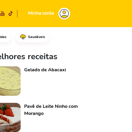
Minha conta
idas
Saudáveis
-as para uma tigela e com um g
lhores receitas
Gelado de Abacaxi
Pavê de Leite Ninho com
Morango