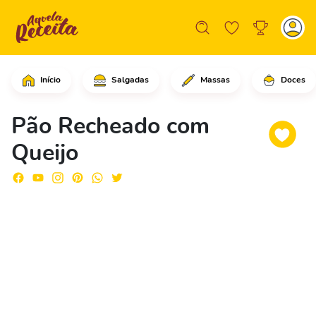
Início
Salgadas
Massas
Doces
Em uma tigela grande, adicione a água
Pão Recheado com
Queijo