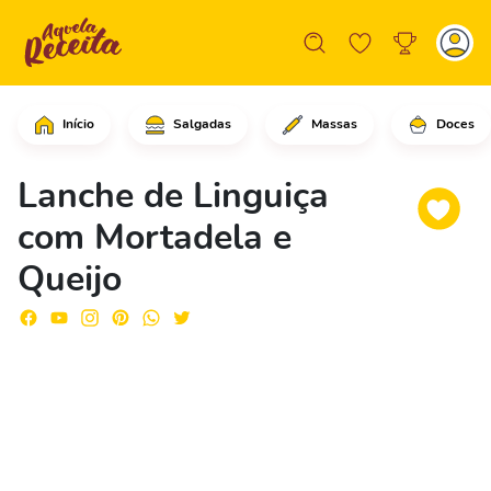
Início
Salgadas
Massas
Doces
Comece adicionando os palitos por tod
Lanche de Linguiça
com Mortadela e
Queijo