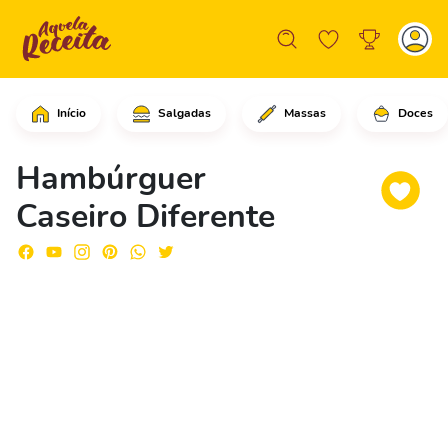
Início
Salgadas
Massas
Doces
Em uma frigideira grande, em fogo mé
Hambúrguer
Caseiro Diferente