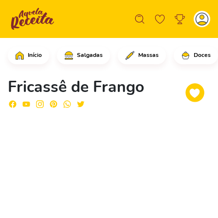
Início
Salgadas
Massas
Doces
No liquidificador, coloque o milho, o
Fricassê de Frango