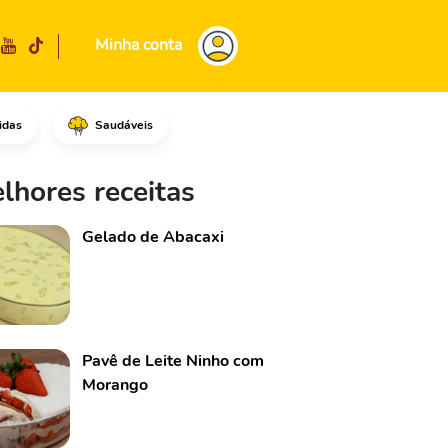
Minha conta
idas
Saudáveis
o excesso de pele e as pontas 
lhores receitas
Gelado de Abacaxi
Pavê de Leite Ninho com
Morango