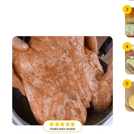
3
4
5
Avalie esta receita