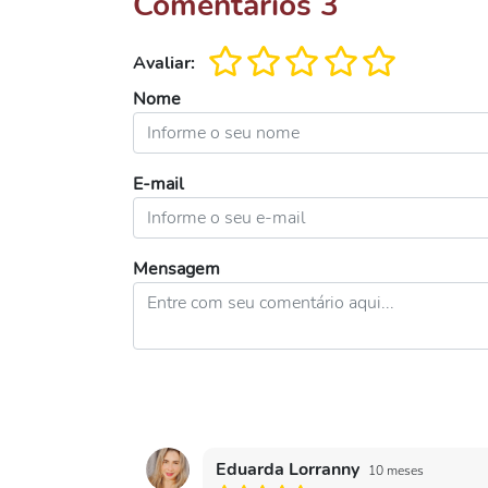
Comentários
3
Avaliar:
Nome
E-mail
Mensagem
Eduarda Lorranny
10 meses