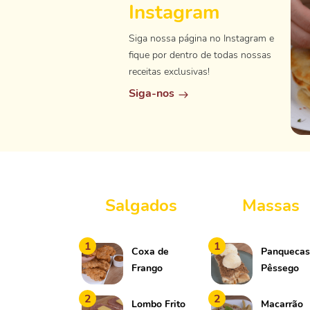
Instagram
Siga nossa página no Instagram e
fique por dentro de todas nossas
receitas exclusivas!
Siga-nos
Salgados
Massas
1
1
Coxa de
Panquecas
Frango
Pêssego
Empanada
2
2
Lombo Frito
Macarrão