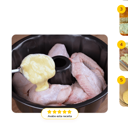
3
4
5
Avalie esta receita