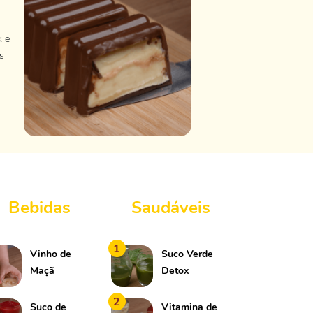
k e
s
Bebidas
Saudáveis
1
Vinho de
Suco Verde
Maçã
Detox
2
Suco de
Vitamina de