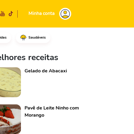
Minha conta
idas
Saudáveis
ango.Acrescente a manteiga em
lhores receitas
Gelado de Abacaxi
Pavê de Leite Ninho com
Morango