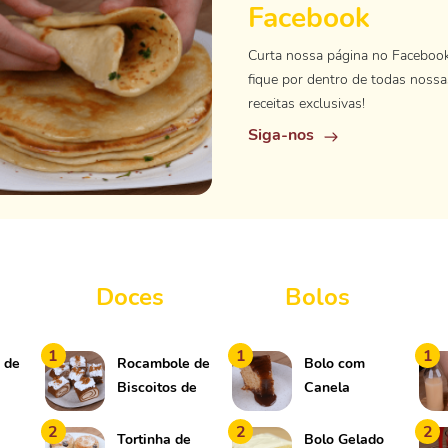
Facebook
Curta nossa página no Faceboo
fique por dentro de todas nossa
receitas exclusivas!
Siga-nos
Doces
Bolos
1
1
1
 de
Rocambole de
Bolo com
Biscoitos de
Canela
Caramelo
2
2
2
Tortinha de
Bolo Gelado