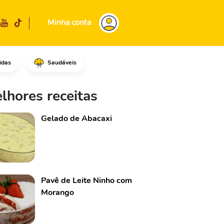
Minha conta
idas
Saudáveis
e com o sal, a pimenta do rein
lhores receitas
Gelado de Abacaxi
Pavê de Leite Ninho com
Morango