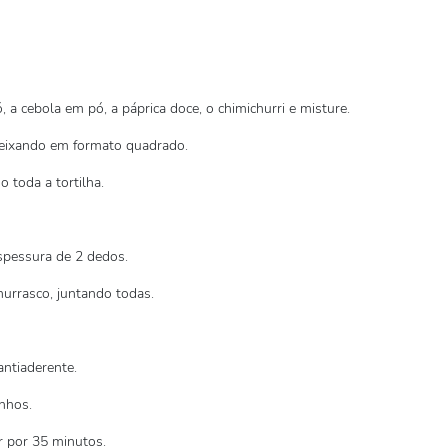
 a cebola em pó, a páprica doce, o chimichurri e misture.
 deixando em formato quadrado.
 toda a tortilha.
espessura de 2 dedos.
churrasco, juntando todas.
ntiaderente.
nhos.
r por 35 minutos.