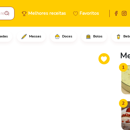
Melhores receitas
Favoritos
adas
Massas
Doces
Bolos
Beb
adicione a carne moída.Temper
Me
1
2