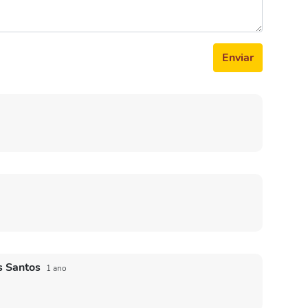
Enviar
os Santos
1 ano