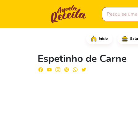
Início
Salg
Em uma tigela grande, 
Espetinho de Carne