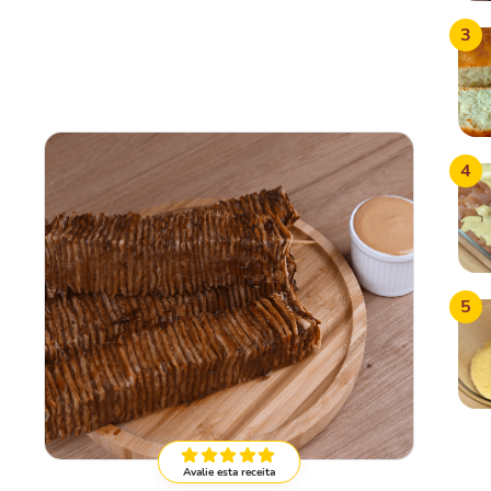
3
4
5
Avalie esta receita