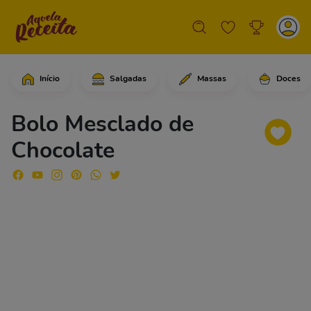
Início
Salgadas
Massas
Doces
Em uma tigela, coloque o açúcar e os
Bolo Mesclado de
Chocolate