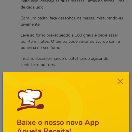
Feito isso, despeje as duas massas juntas na forma, uma
de cada lado.
Com um palito, faça desenhos na massa, misturando-as
levemente.
Leve ao forno pré-aquecido a 180 graus e deixe assar
por 45 minutos. O tempo pode variar de acordo com a
potencia do seu forno.
Finalize desenformando e polvilhando açúcar de
confeiteiro por cima.
Sirva-se.
Comentários
26
Avaliar:
Baixe o nosso novo App
Nome
Aquela Receita!