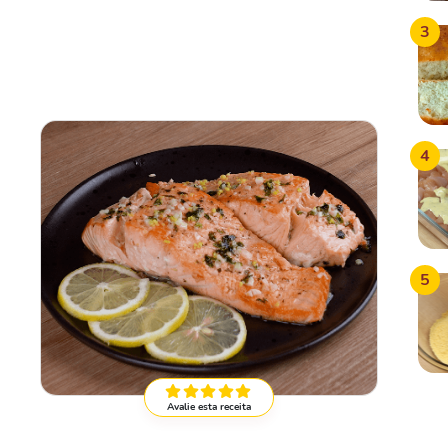
3
4
5
Avalie esta receita