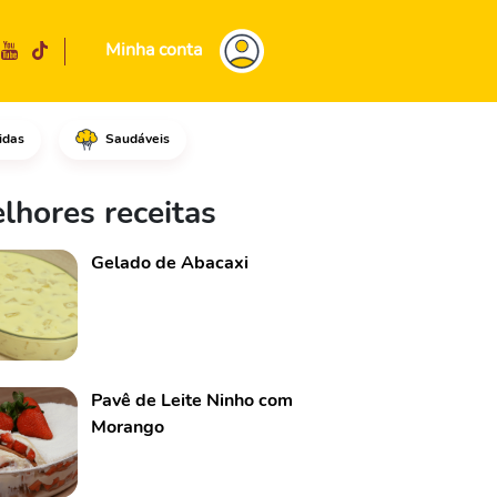
Minha conta
idas
Saudáveis
.Retire a pele e corte em 3 p
lhores receitas
Gelado de Abacaxi
Pavê de Leite Ninho com
Morango