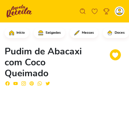
Início
Salgadas
Massas
Doces
Em uma tigela, coloque os pacotinhos 
Pudim de Abacaxi
com Coco
Queimado