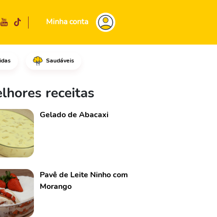
Minha conta
idas
Saudáveis
s.Tempere com o sal, uma pita
lhores receitas
Gelado de Abacaxi
Pavê de Leite Ninho com
Morango