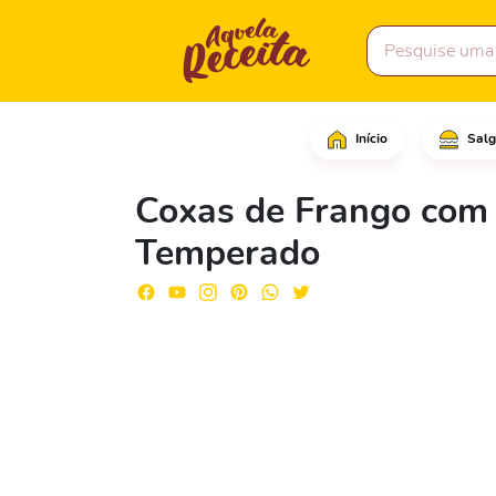
Início
Salg
Em uma tigela grande, 
Coxas de Frango com
Temperado