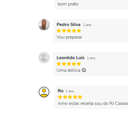
bom prato
Pedro Silva
1 ano
Vou preparar
Leonilde Luís
1 ano
Uma delícia 😋
Ro
1 ano
Amo estas receita sou do RJ Caxia