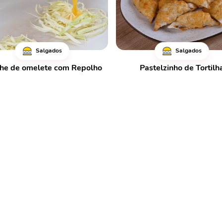
Salgados
Salgados
he de omelete com Repolho
Pastelzinho de Tortilh