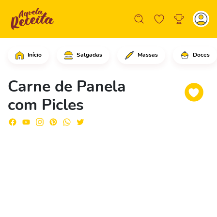
Início
Salgadas
Massas
Doces
Comece cortando a carne bovina em cub
Carne de Panela
com Picles