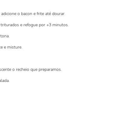
adicione o bacon e frite até dourar.
triturados e refogue por +3 minutos.
itona.
e e misture.
escente o recheio que preparamos.
lada.