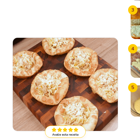
3
4
5
Avalie esta receita