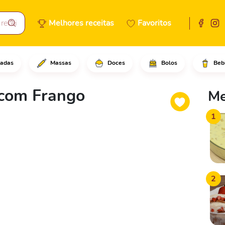
Melhores receitas
Favoritos
adas
Massas
Doces
Bolos
Beb
disco de massa de pastel em u
com Frango
Me
1
2