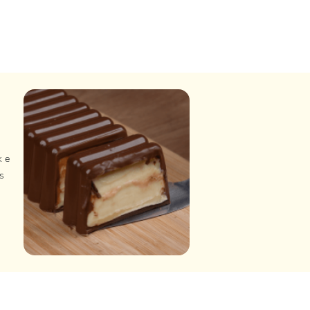
k e
s