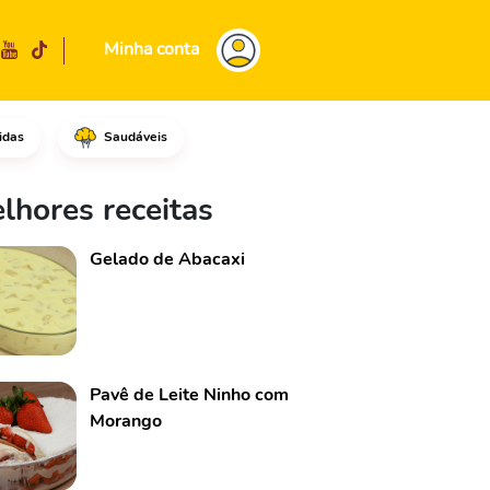
Minha conta
idas
Saudáveis
ma frigideira grande em fogo 
lhores receitas
Gelado de Abacaxi
Pavê de Leite Ninho com
Morango