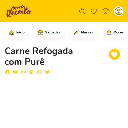
Início
Salgadas
Massas
Doces
Comece adicionando a carne bovina, a
Carne Refogada
com Purê