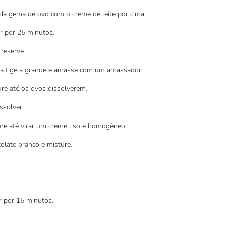
 da gema de ovo com o creme de leite por cima.
r por 25 minutos.
reserve.
uma tigela grande e amasse com um amassador.
ure até os ovos dissolverem.
ssolver.
re até virar um creme liso e homogêneo.
olate branco e misture.
.
r por 15 minutos.