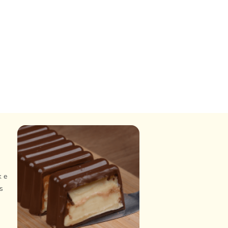
k e
s