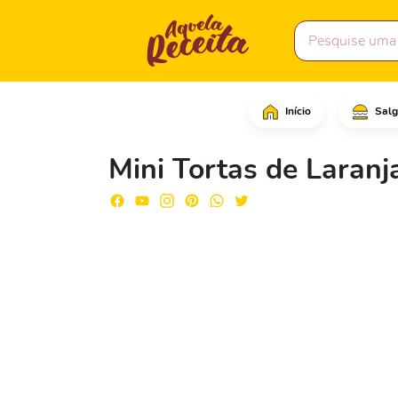
Início
Salg
Comece cortando as lar
Mini Tortas de Laranj