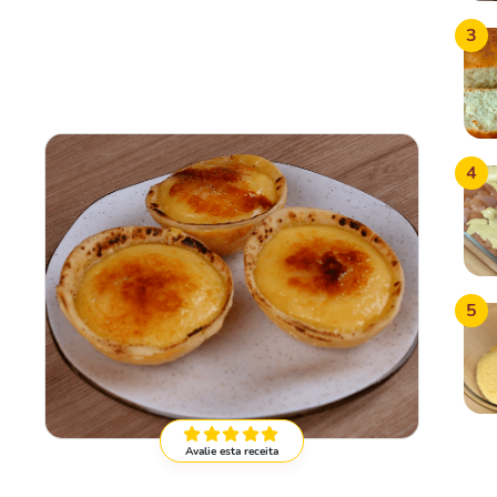
3
4
5
Avalie esta receita