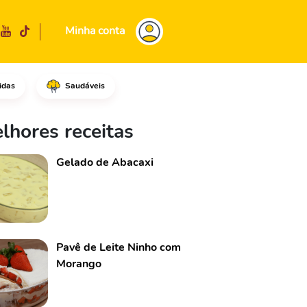
Minha conta
idas
Saudáveis
viradas para baixo.Acrescente
lhores receitas
Gelado de Abacaxi
Pavê de Leite Ninho com
Morango