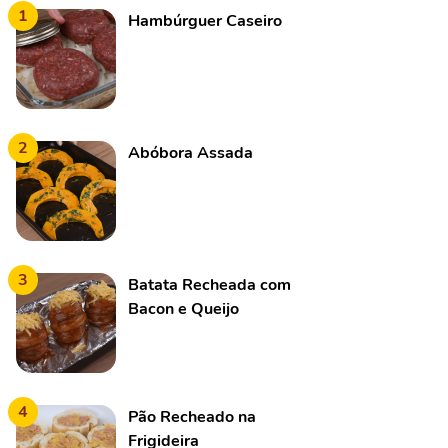
1
Hambúrguer Caseiro
2
Abóbora Assada
3
Batata Recheada com
Bacon e Queijo
4
Pão Recheado na
Frigideira