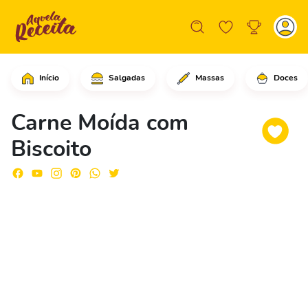
Início
Salgadas
Massas
Doces
Em um refratário grande, adicione os 
Carne Moída com
Biscoito