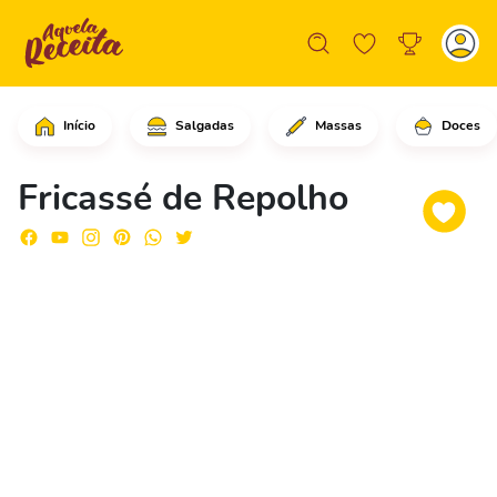
Início
Salgadas
Massas
Doces
Comece cortando o repolho em tiras fi
Fricassé de Repolho