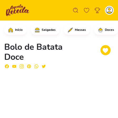
Início
Salgadas
Massas
Doces
Corte a batata doce em rodelas de ma
Bolo de Batata
Doce