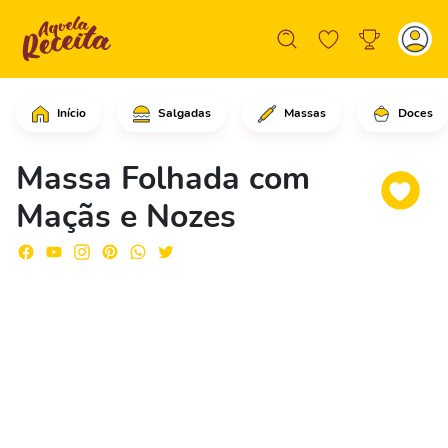
Início
Salgadas
Massas
Doces
Comece preparando a massa folhada.Pa
Massa Folhada com
Maçãs e Nozes