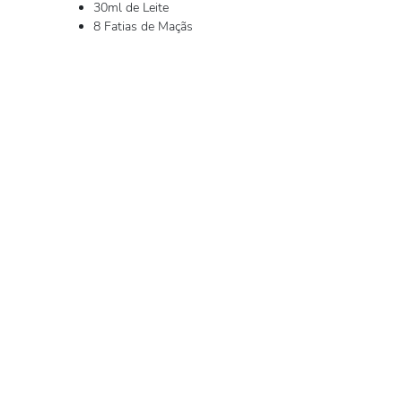
30ml de Leite
8 Fatias de Maçãs