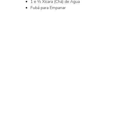
1 e ½ Xícara (Chá) de Água
Fubá para Empanar