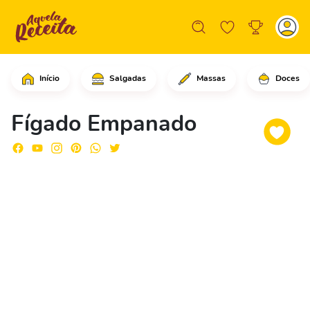
Início
Salgadas
Massas
Doces
Comece cortando o fígado em fatias me
Fígado Empanado