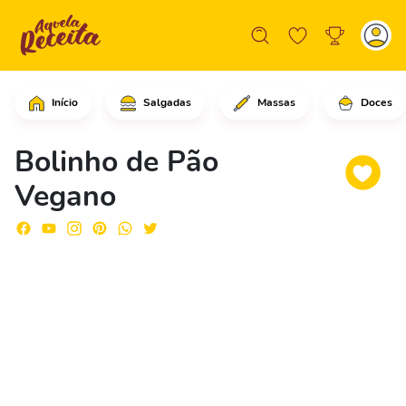
Início
Salgadas
Massas
Doces
Em um refratário grande com água, adi
Bolinho de Pão
Vegano