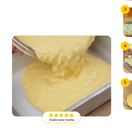
3
4
5
Avalie esta receita