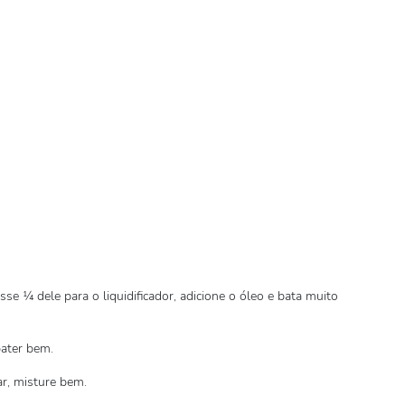
se ¼ dele para o liquidificador, adicione o óleo e bata muito
bater bem.
ar, misture bem.