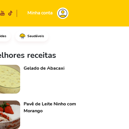
Minha conta
idas
Saudáveis
sse ¼ dele para o liquidificad
lhores receitas
Gelado de Abacaxi
Pavê de Leite Ninho com
Morango