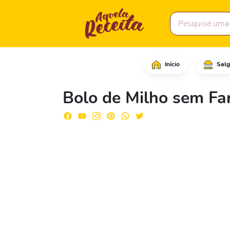
Início
Salg
Comece retirando o mil
Bolo de Milho sem Fa