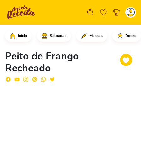
Início
Salgadas
Massas
Doces
Comece cortando os peitos de frango a
Peito de Frango
Recheado