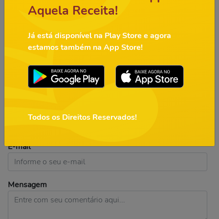
Aquela Receita!
gergelim a gosto.
Sirva-se.
Já está disponível na Play Store e agora
estamos também na App Store!
Comentários
5
Avaliar:
Nome
Todos os Direitos Reservados!
E-mail
Mensagem