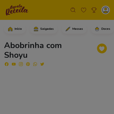
Início
Salgadas
Massas
Doces
Comece cortando as abobrinhas, retire
Abobrinha com
Shoyu