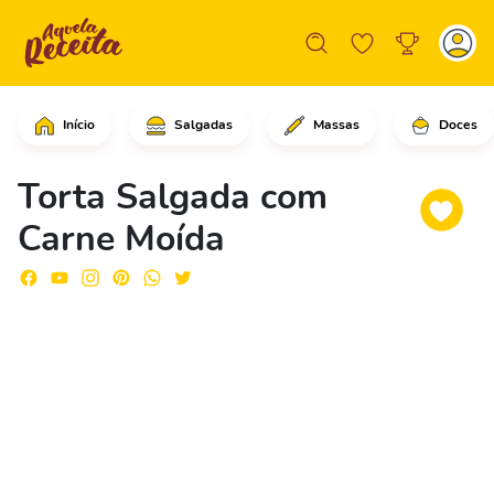
Início
Salgadas
Massas
Doces
Comece colocando a carne moída em um
Torta Salgada com
Carne Moída