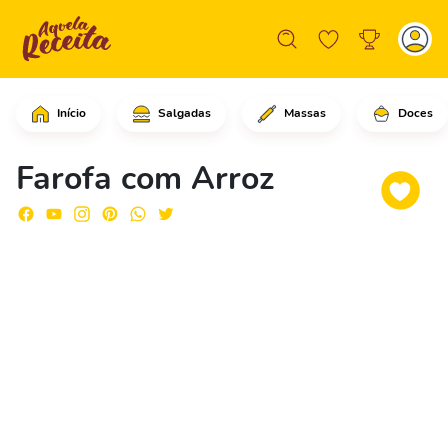
Início
Salgadas
Massas
Doces
Em uma panela, coloque a manteiga ou 
Farofa com Arroz