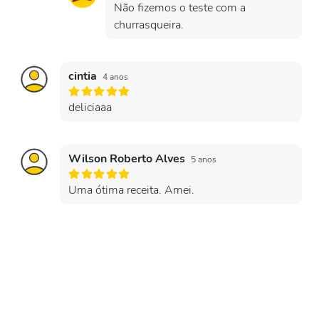
Não fizemos o teste com a
churrasqueira.
cintia
4 anos
deliciaaa
Wilson Roberto Alves
5 anos
Uma ótima receita. Amei.