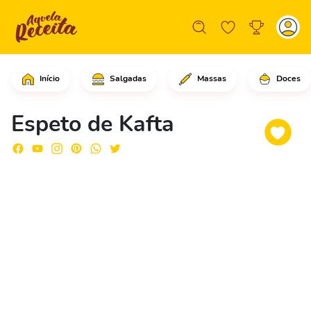
Início
Salgadas
Massas
Doces
Comece ralando as cebolas médias e pa
Espeto de Kafta