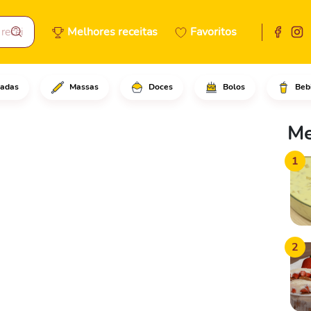
Melhores receitas
Favoritos
adas
Massas
Doces
Bolos
Beb
Me
1
2