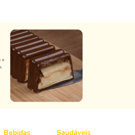
k e
s
Bebidas
Saudáveis