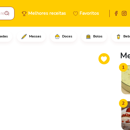
Melhores receitas
Favoritos
adas
Massas
Doces
Bolos
Beb
ora descascada sem as semente
Me
1
2