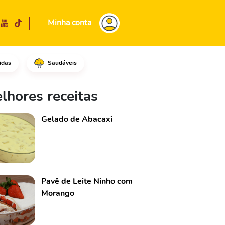
Minha conta
idas
Saudáveis
s em fatias e reserve.Em uma 
lhores receitas
Gelado de Abacaxi
Pavê de Leite Ninho com
Morango