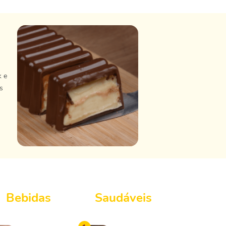
k e
s
Bebidas
Saudáveis