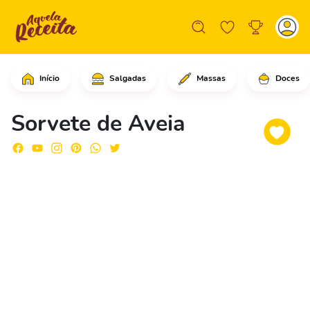
Início
Salgadas
Massas
Doces
Em uma tigela, coloque a aveia e adic
Sorvete de Aveia