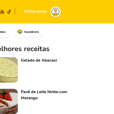
Minha conta
idas
Saudáveis
 bata até virar farelo.Em segu
lhores receitas
Gelado de Abacaxi
Pavê de Leite Ninho com
Morango