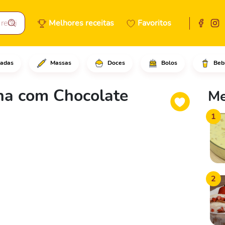
Melhores receitas
Favoritos
adas
Massas
Doces
Bolos
Beb
biscoitos de leite no mixer e
ha com Chocolate
Me
1
2