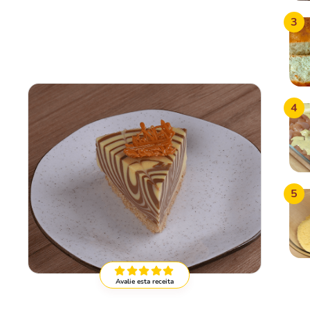
3
4
5
Avalie esta receita