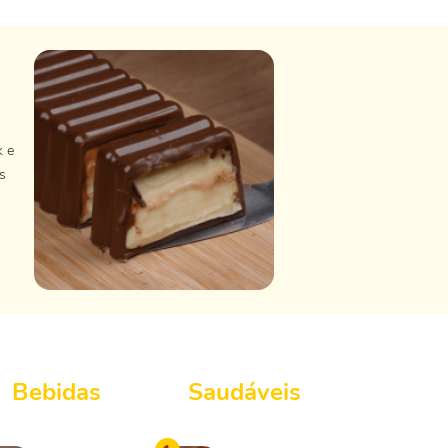
k e
s
Bebidas
Saudáveis