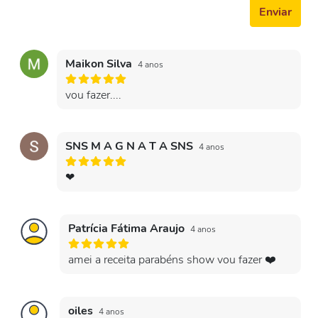
Enviar
Maikon Silva
4 anos
vou fazer....
SNS M A G N A T A SNS
4 anos
❤
Patrícia Fátima Araujo
4 anos
amei a receita parabéns show vou fazer ❤️
oiles
4 anos