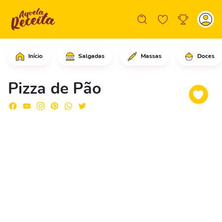
Início
Salgadas
Massas
Doces
Comece cortando a cebolinha finamente
Pizza de Pão