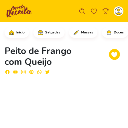
Início
Salgadas
Massas
Doces
Comece adicionando a gema de ovo no p
Peito de Frango
com Queijo