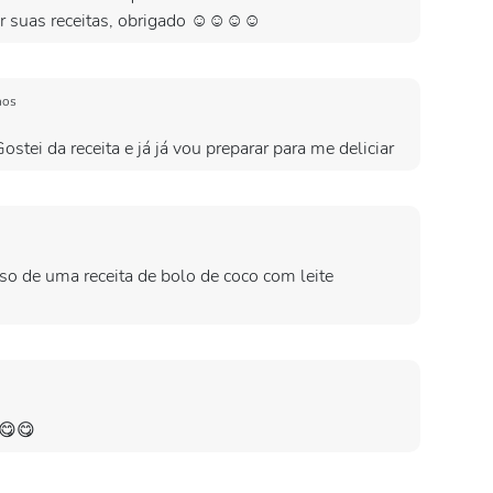
 suas receitas, obrigado ☺️☺️☺️☺️
nos
i da receita e já já vou preparar para me deliciar
iso de uma receita de bolo de coco com leite
😋😋