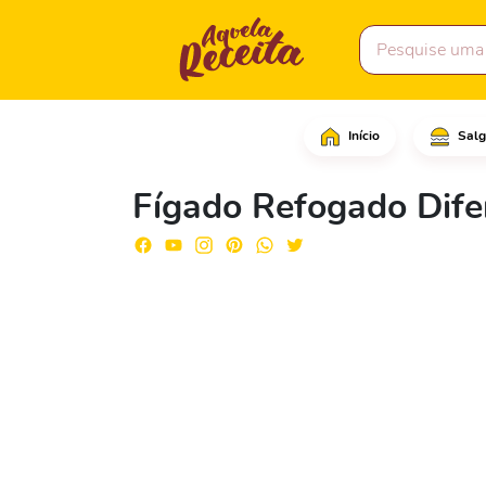
Início
Salg
Comece cortando o fíga
Fígado Refogado Dife