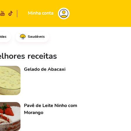
Minha conta
idas
Saudáveis
 tigela.Em seguida, adicione o
lhores receitas
Gelado de Abacaxi
Pavê de Leite Ninho com
Morango