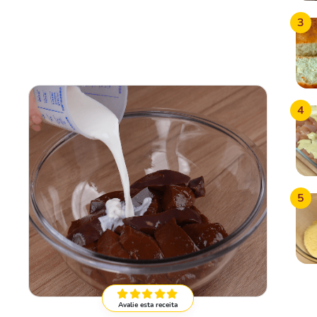
3
4
5
Avalie esta receita