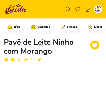
Início
Salgadas
Massas
Doces
Em uma panela coloque o leite condens
Pavê de Leite Ninho
com Morango