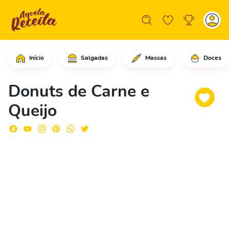
Início
Salgadas
Massas
Doces
Em uma forma de donuts, adicione a ca
Donuts de Carne e
Queijo