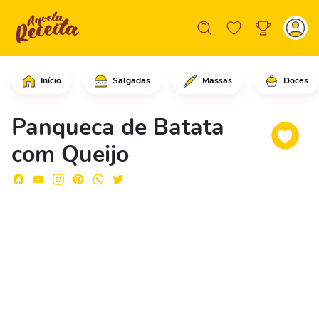
Início
Salgadas
Massas
Doces
Comece descascando as batatas e corte
Panqueca de Batata
com Queijo