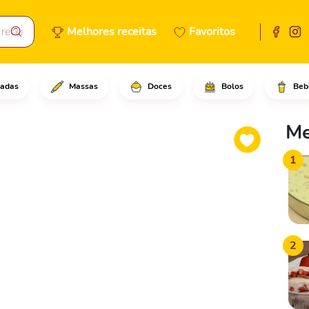
Melhores receitas
Favoritos
adas
Massas
Doces
Bolos
Beb
superficiais na pele da pance
Me
1
2