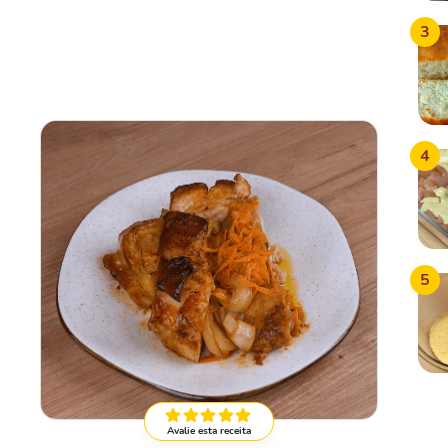
3
4
5
Avalie esta receita