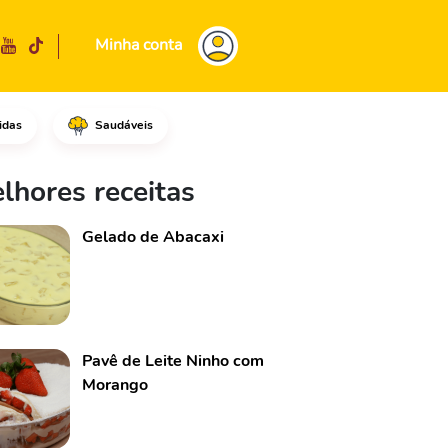
Minha conta
idas
Saudáveis
ta na vertical e depois na di
lhores receitas
Gelado de Abacaxi
Pavê de Leite Ninho com
Morango