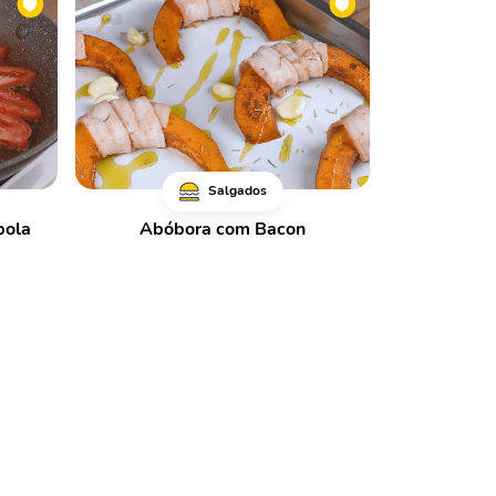
Salgados
bola
Abóbora com Bacon