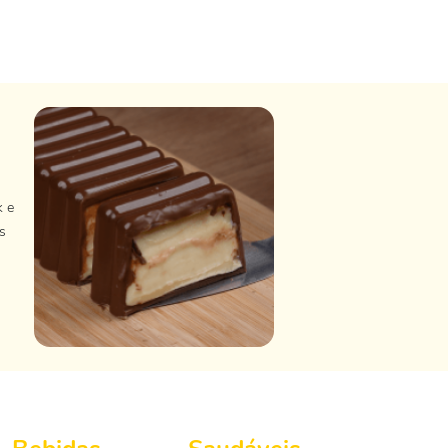
k e
s