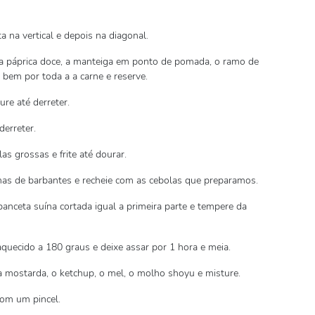
a na vertical e depois na diagonal.
, a páprica doce, a manteiga em ponto de pomada, o ramo de
e bem por toda a a carne e reserve.
ure até derreter.
derreter.
s grossas e frite até dourar.
has de barbantes e recheie com as cebolas que preparamos.
nceta suína cortada igual a primeira parte e tempere da
quecido a 180 graus e deixe assar por 1 hora e meia.
 mostarda, o ketchup, o mel, o molho shoyu e misture.
com um pincel.