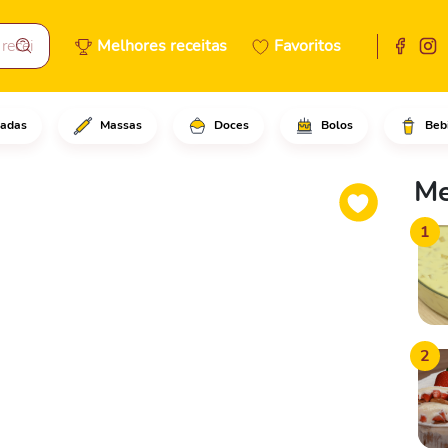
Melhores receitas
Favoritos
adas
Massas
Doces
Bolos
Beb
em 6 fatias.Retire o miolo de
Me
1
2