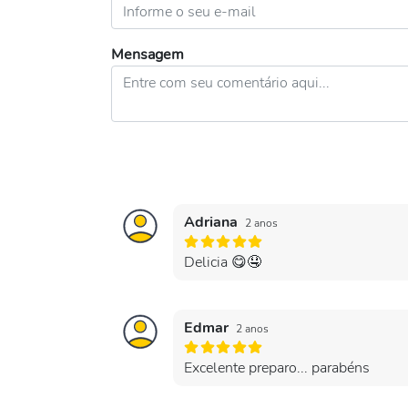
Mensagem
Adriana
2 anos
Delicia 😋🤤
Edmar
2 anos
Excelente preparo... parabéns