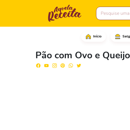
Início
Salg
Comece cortando o pão 
Pão com Ovo e Queijo