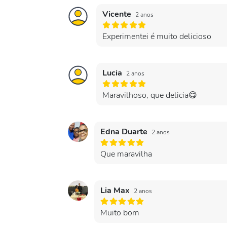
Vicente
2 anos
Experimentei é muito delicioso
Lucia
2 anos
Maravilhoso, que delicia😋
Edna Duarte
2 anos
Que maravilha
Lia Max
2 anos
Muito bom