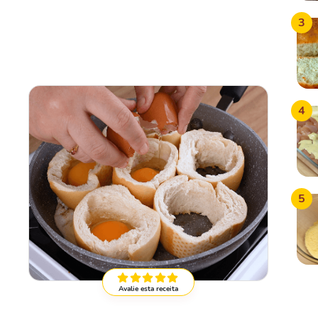
3
4
5
Avalie esta receita