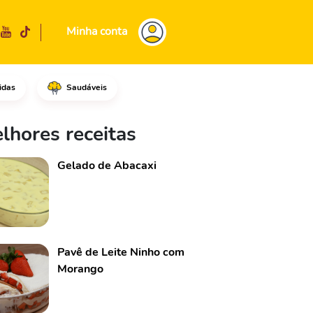
Minha conta
idas
Saudáveis
 cada fatia e reserve.Em segui
lhores receitas
Gelado de Abacaxi
Pavê de Leite Ninho com
Morango