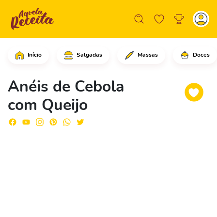
Início
Salgadas
Massas
Doces
Tire a casca da cebola e corte-a em r
Anéis de Cebola
com Queijo